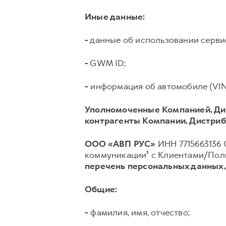
Иные данные:
-
данные об использовании серв
-
GWM ID;
-
информация об автомобиле (VIN, 
Уполномоченные Компанией, Ди
контрагенты Компании, Дистриб
ООО «АВП РУС»
ИНН 7715663136 О
коммуникации³ с Клиентами/Поль
перечень персональных данных
Общие:
-
фамилия, имя, отчество;