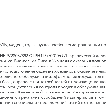
VIN, модель, год выпуска, пробег, регистрационный но
Н 9728087892 ОГРН 1237700104971, юридический адрес: 12
й, ул. Вильгельма Пика, д.16
в целях
оказания полного
и заказ, продажа автомобилей и иных товаров; запись и
иях, подключение отдельных сервисов, оказание иных
 сервисного обслуживания; оформления документов в 
й базы; определения потребностей в производственн
ем; осуществления контроля продаж и обслуживания
йствия с Клиентами/Пользователями; направления в
ионных и рекламных сообщений и материалов в том чи
аличии специальных предложений, акций в отношении 