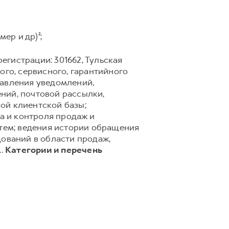
ер и др)²;
егистрации: 301662, Тульская
го, сервисного, гарантийного
равления уведомлений,
ний, почтовой рассылки,
ной клиентской базы;
а и контроля продаж и
тем; ведения истории обращения
дований в области продаж,
..
Категории и перечень