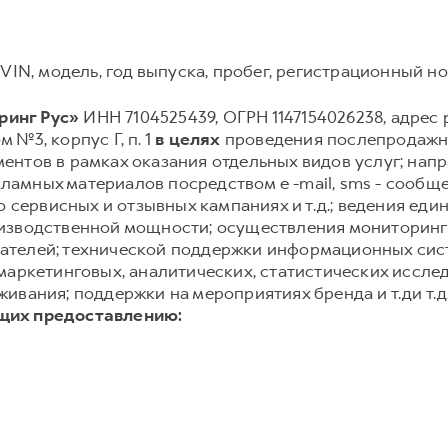
VIN, модель, год выпуска, пробег, регистрационный ном
инг Рус»
ИНН 7104525439, ОГРН 1147154026238, адрес р
м №3, корпус Г, п. 1
в целях
проведения послепродажно
нтов в рамках оказания отдельных видов услуг; нап
амных материалов посредством e -mail, sms - сообще
о сервисных и отзывных кампаниях и т.д.; ведения еди
изводственной мощности; осуществления мониторинг
ателей; технической поддержки информационных сис
маркетинговых, аналитических, статистических иссле
ивания; поддержки на мероприятиях бренда и т.ди т.д
щих предоставлению: