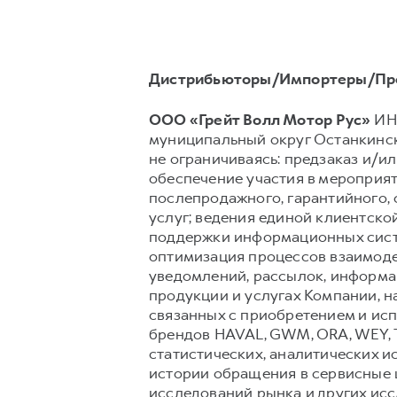
Дистрибьюторы/Импортеры/Пр
ООО «Грейт Волл Мотор Рус»
ИНН
муниципальный округ Останкински
не ограничиваясь: предзаказ и/ил
обеспечение участия в мероприят
послепродажного, гарантийного,
услуг; ведения единой клиентско
поддержки информационных сист
оптимизация процессов взаимоде
уведомлений, рассылок, информац
продукции и услугах Компании, н
связанных с приобретением и исп
брендов HAVAL, GWM, ORA, WEY, 
статистических, аналитических и
истории обращения в сервисные ц
исследований рынка и других ис