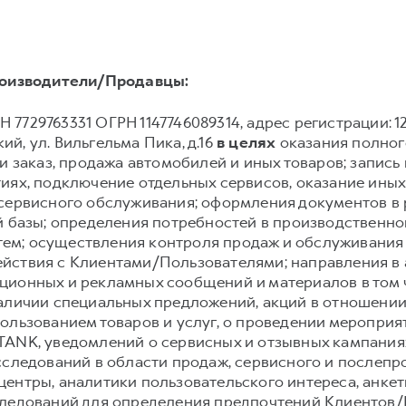
оизводители/Продавцы:
 7729763331 ОГРН 1147746089314, адрес регистрации: 12922
й, ул. Вильгельма Пика, д.16
в целях
оказания полного
и заказ, продажа автомобилей и иных товаров; запись и
иях, подключение отдельных сервисов, оказание иных
 сервисного обслуживания; оформления документов в 
й базы; определения потребностей в производственн
ем; осуществления контроля продаж и обслуживания
йствия с Клиентами/Пользователями; направления в
ионных и рекламных сообщений и материалов в том чи
аличии специальных предложений, акций в отношении 
ользованием товаров и услуг, о проведении мероприят
TANK, уведомлений о сервисных и отзывных кампания
сследований в области продаж, сервисного и послеп
ентры, аналитики пользовательского интереса, анке
следований для определения предпочтений Клиентов/П