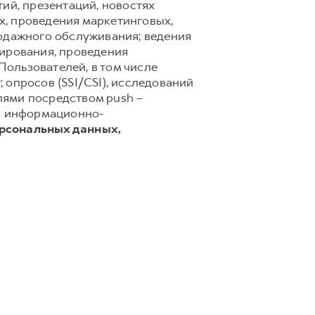
ий, презентаций, новостях
х, проведения маркетинговых,
родажного обслуживания; ведения
тирования, проведения
ользователей, в том числе
 опросов (SSI/CSI), исследований
лями посредством push –
 и информационно-
ерсональных данных,