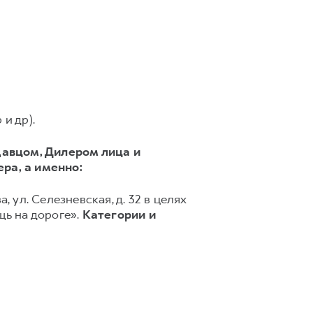
и др).
авцом, Дилером лица и
ера,
а именно:
, ул. Селезневская, д. 32 в целях
ь на дороге».
Категории и