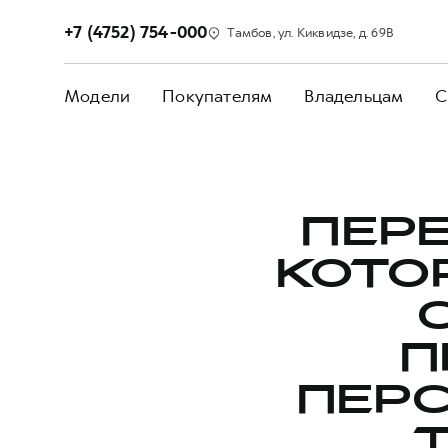
+7 (4752) 754-000
Тамбов, ул. Киквидзе, д. 69В
Модели
Покупателям
Владельцам
С
ПЕРЕ
КОТО
П
ПЕР