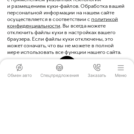
и размещением куки-файлов. Обработка вашей
персональной информации на нашем сайте
осуществляется в соответствии с
политикой
конфиденциальности
. Вы всегда можете
Обмен авто
Спецпредложения
Заказать
Меню
отключить файлы куки в настройках вашего
браузера. Если файлы куки отключены, это
Специальные предложения
может означать, что вы не можете в полной
HAVAL PRO Автоимпорт
HAVAL PRO Автоимпорт
мере использовать все функции нашего сайта.
Тамбов, ул. Киквидзе, д. 69В
Тамбов, ул. Киквидзе, д. 69В
Заказать звонок
ПОНЯТНО
ОРИГИНАЛЬНЫЕ
АКСЕССУАРЫ HAVAL
Обмен авто
Пробная поездка
Запись на сервис
ТРИ ПРИЧИНЫ, ЧТОБЫ