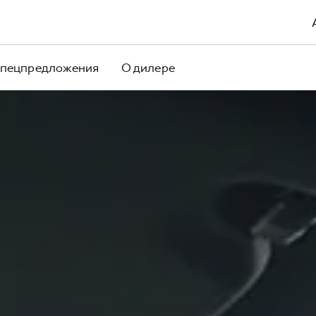
пецпредложения
О дилере