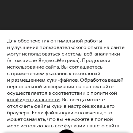
Для обеспечения оптимальной работы
и улучшения пользовательского опыта на сайте
могут использоваться системы веб-аналитики
(в том числе Яндекс.Метрика). Продолжая
использование сайта, Вы соглашаетесь
с применением указанных технологий
и размещением куки-файлов. Обработка вашей
Закрыть
персональной информации на нашем сайте
осуществляется в соответствии с
политикой
ВЫБЕРИТЕ ОПТИМАЛЬНОЕ ПРЕДЛОЖЕНИЕ

конфиденциальности
. Вы всегда можете
Откройте новые возможности: уникальные 
Обмен авто
Спецпредложения
Заказать
Меню
отключить файлы куки в настройках вашего
условия по кредиту, прямые выгоды 

браузера. Если файлы куки отключены, это
Специальные предложения
МОТОРНОЕ
и трейд-ин на выгодных условиях
может означать, что вы не можете в полной
HAVAL PRO Автоимпорт
HAVAL PRO Автоимпорт
МАСЛО HAVAL
мере использовать все функции нашего сайта.
Оставьте заявку и

Тамбов, ул. Киквидзе, д. 69В
Тамбов, ул. Киквидзе, д. 69В
зафиксируйте выгоду специального предложения
НОВЫЙ ГЕРОЙ НА ЗАЩИТЕ ВАШЕГО