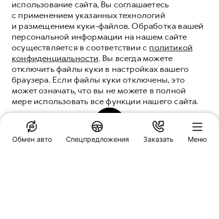
использование сайта, Вы соглашаетесь
с применением указанных технологий
и размещением куки-файлов. Обработка вашей
персональной информации на нашем сайте
осуществляется в соответствии с
политикой
конфиденциальности
. Вы всегда можете
отключить файлы куки в настройках вашего
браузера. Если файлы куки отключены, это
может означать, что вы не можете в полной
СЕРВИСНОЕ
мере использовать все функции нашего сайта.
ОБСЛУЖИВАНИЕ
Качественные сервисные услуги для каждого
ПОНЯТНО
корпоративного клиента HAVAL
Обмен авто
Спецпредложения
Заказать
Меню
Специальные предложения
ЗАПИСАТЬСЯ НА СЕРВИС
HAVAL PRO Автоимпорт
Тамбов, ул. Киквидзе, д. 69В
Заказать звонок
Корпоративным клиентам