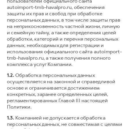
Сервис для корпоративных клиентов
пользователей официального сайта
autoimport-tmb-havalpro.ru, обеспечения
HAVAL Лизинг
АКСЕССУАРЫ HAVAL
защиты их прав и свобод при обработке
Автомобильные аксессуары
персональных данных, в том числе защиты прав
на неприкосновенность частной жизни, личную
АКСЕССУАРЫ HAVAL
Коллекция PRO
и семейную тайну, а также определения целей
Автомобильные аксессуары
Коллекция Базовая
обработки, категорий и перечня персональных
данных, необходимых для регистрации и
Коллекция PRO
Коллекция Детская
использования официального сайта autoimport-
Коллекция Базовая
tmb-havalpro.ru, а также получения полного
комплекса услуг Компании.
Коллекция Детская
1.2.
Обработка персональных данных
осуществляется на законной и справедливой
основе и ограничивается достижением
конкретных, заранее определенных целей,
регламентированных Главой III настоящей
Политики.
1.3.
Компанией не допускается обработка
персональных данных, не совместимая с целями