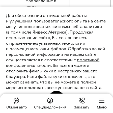
Направление в
адрес
Пользователей
Для обеспечения оптимальной работы
уведомлений,
и улучшения пользовательского опыта на сайте
общие:
рассылок,
могут использоваться системы веб-аналитики
информационных и
(в том числе Яндекс.Метрика). Продолжая
рекламных
использование сайта, Вы соглашаетесь
сообщений и
с применением указанных технологий
материалов в том
3.11.
и размещением куки-файлов. Обработка вашей
числе, но не
персональной информации на нашем сайте
ограничиваясь, о
осуществляется в соответствии с
политикой
продукции и
конфиденциальности
. Вы всегда можете
услугах,
отключить файлы куки в настройках вашего
презентаций, о
иные:
браузера. Если файлы куки отключены, это
новостях брендов
может означать, что вы не можете в полной
HAVAL, GWM,
мере использовать все функции нашего сайта.
посредством e-mail
рассылки:
ПОНЯТНО
Обмен авто
Спецпредложения
Заказать
Меню