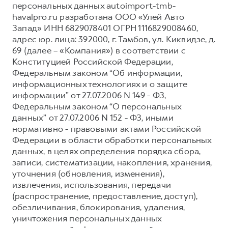
персональных данных autoimport-tmb-
Тест-драйв
СЕРВИСНОЕ ОБСЛУЖИВАНИЕ
О дилере
havalpro.ru разработана ООО «Улей Авто
Запад» ИНН 6829078401 ОГРН 1116829008460,
Трейд-ин
Нулевое ТО
Наша команда
адрес юр. лица: 392000, г. Тамбов, ул. Киквидзе, д.
H7
H9
Программа «Помощь на дороге»
Контакты
69 (далее – «Компания») в соответствии с
от 3 799 000 ₽
от 4 799 000 ₽
Конституцией Российской Федерации,
КРЕДИТ И СТРАХОВАНИЕ
Регламенты технического обслуживания
Федеральным законом “Об информации,
Кредитный калькулятор
Электронный ПТС
информационных технологиях и о защите
информации” от 27.07.2006 N 149 - ФЗ,
Страхование
Федеральным законом “О персональных
Кредит
ПОДДЕРЖКА
данных” от 27.07.2006 N 152 - ФЗ, иными
нормативно - правовыми актами Российской
GWM Безопасность
Федерации в области обработки персональных
КОРПОРАТИВНЫМ КЛИЕНТАМ
Гарантия HAVAL
данных, в целях определения порядка сбора,
записи, систематизации, накопления, хранения,
Для малого бизнеса
Мобильное приложение GWM
уточнения (обновления, изменения),
Корпоративным клиентам
Программа «HAVAL Защита+»
извлечения, использования, передачи
(распространение, предоставление, доступ),
Крупным корпоративным клиентам
Руководства по эксплуатации
обезличивания, блокирования, удаления,
Система управления автопарком
Подписки
уничтожения персональных данных