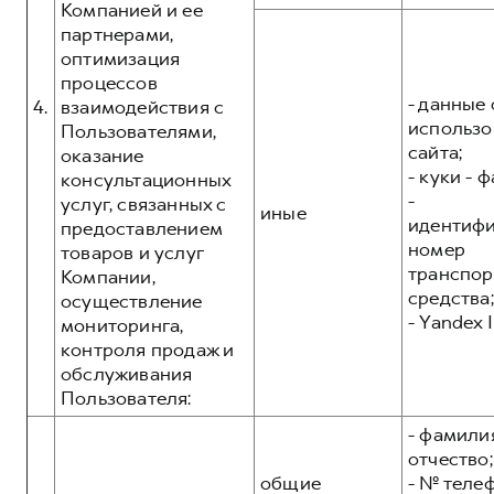
Компанией и ее
партнерами,
оптимизация
процессов
- данные 
4.
взаимодействия с
использо
Пользователями,
сайта;
оказание
- куки - 
консультационных
-
услуг, связанных с
иные
идентиф
предоставлением
номер
товаров и услуг
транспор
Компании,
средства;
осуществление
- Yandex I
мониторинга,
контроля продаж и
обслуживания
Пользователя:
- фамилия
отчество;
общие
- № теле