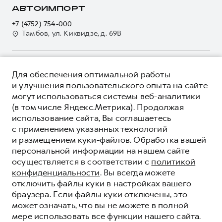
О дилере
АВТОИМПОРТ
Электронный ПТС
Кредит
Наша команда
+7 (4752) 754-000
GWM Безопасность
Для малого бизнеса
Тамбов, ул. Киквидзе, д. 69В
Контакты
Гарантия HAVAL
Корпоративным клиентам
Мобильное приложение GWM
Крупным корпоративным клиентам
О ПРОДУКТЕ
Программа «HAVAL Защита+»
Для обеспечения оптимальной работы
Система управления автопарком
КРЕДИТНЫЕ ПРОГРАММЫ
и улучшения пользовательского опыта на сайте
Руководства по эксплуатации
Сервис для корпоративных клиентов
могут использоваться системы веб-аналитики
ЦЕНЫ И ВЫГОДЫ
Подписки
HAVAL Лизинг
(в том числе Яндекс.Метрика). Продолжая
ЮРИДИЧЕСКАЯ ИНФОРМАЦИЯ
использование сайта, Вы соглашаетесь
Автомобильные аксессуары
Автомобильные аксессуары
Вся представленная на сайте информация, касающаяся
с применением указанных технологий
Коллекция PRO
автомобилей и сервисного обслуживания, носит
Коллекция PRO
и размещением куки-файлов. Обработка вашей
информационный характер и не является публичной офертой.
****На некоторых автомобилях HAVAL может отсутствовать
Коллекция Базовая
персональной информации на нашем сайте
Показать все
Коллекция Базовая
Все цены, указанные на данном сайте, носят информационный
система / устройство вызова экстренных оперативных служб
осуществляется в соответствии с
политикой
характер и являются максимально рекомендуемыми
Коллекция Детская
(блок ЭРА-ГЛОНАСС).
Коллекция Детская
розничными ценами по расчетам дистрибьютора (ООО «Грейт
конфиденциальности
. Вы всегда можете
Волл Мотор Рус»). Для получения подробной информации
© 2026 ООО «Грейт Волл Мотор Рус»
отключить файлы куки в настройках вашего
просьба обращаться к ближайшему официальному дилеру ООО
© 2026 ООО «Улей Авто Запад»
браузера. Если файлы куки отключены, это
«Грейт Волл Мотор Рус» либо по телефону Горячей линии 8 (800)
может означать, что вы не можете в полной
Политика конфиденциальности
511-59-86, либо на сайте. Опубликованная на данном сайте
мере использовать все функции нашего сайта.
информация может быть изменена в любое время без
Юридическая информация