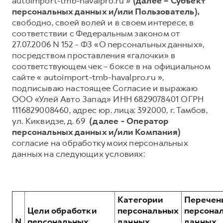
autoimport-tmb-havalpro.ru »
(далее – Субъект
персональных данных и/или Пользователь),
Тест-драйв
СЕРВИСНОЕ ОБСЛУЖИВАНИЕ
О дилере
свободно, своей волей и в своем интересе, в
Трейд-ин
Нулевое ТО
Наша команда
соответствии с Федеральным законом от
27.07.2006 N 152 - ФЗ «О персональных данных»,
H7
H9
Программа «Помощь на дороге»
Контакты
от 3 799 000 ₽
от 4 799 000 ₽
посредством проставления «галочки» в
КРЕДИТ И СТРАХОВАНИЕ
Регламенты технического обслуживания
соответствующем чек – боксе в на официальном
сайте « autoimport-tmb-havalpro.ru »,
Кредитный калькулятор
Электронный ПТС
подписываю настоящее Согласие и выражаю
Страхование
ООО «Улей Авто Запад» ИНН 6829078401 ОГРН
1116829008460, адрес юр. лица: 392000, г. Тамбов,
Кредит
ПОДДЕРЖКА
ул. Киквидзе, д. 69
(далее - Оператор
GWM Безопасность
персональных данных и/или Компания)
согласие на обработку моих персональных
КОРПОРАТИВНЫМ КЛИЕНТАМ
Гарантия HAVAL
данных на следующих условиях:
Для малого бизнеса
Мобильное приложение GWM
Корпоративным клиентам
Программа «HAVAL Защита+»
Крупным корпоративным клиентам
Руководства по эксплуатации
Категории
Перечен
Система управления автопарком
Подписки
Цели обработки
персональных
персона
N
персональных
данных,
данных,