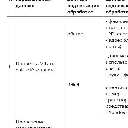
Сервис для корпоративных клиентов
данных
подлежащих
подлежа
HAVAL Лизинг
АКСЕССУАРЫ HAVAL
обработке
обработ
Автомобильные аксессуары
- фамилия
отчество;
АКСЕССУАРЫ HAVAL
Коллекция PRO
общие
- № теле
Автомобильные аксессуары
Коллекция Базовая
- адрес 
почты;
Коллекция PRO
Коллекция Детская
- данные 
Коллекция Базовая
использо
Проверка VIN на
Коллекция Детская
1.
сайта;
сайте Компании:
- куки - 
-
иные
идентиф
номер
транспор
средства;
- Yandex I
Проведение