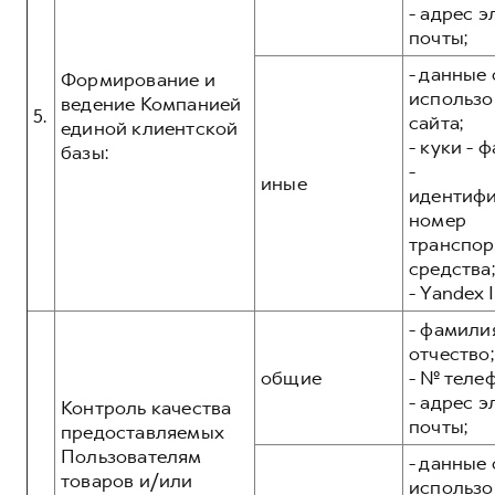
- адрес 
почты;
- данные 
Формирование и
использо
ведение Компанией
5.
сайта;
единой клиентской
- куки - 
базы:
-
иные
идентиф
номер
транспор
средства;
- Yandex I
- фамилия
отчество;
общие
- № теле
- адрес 
Контроль качества
почты;
предоставляемых
Пользователям
- данные 
товаров и/или
использо