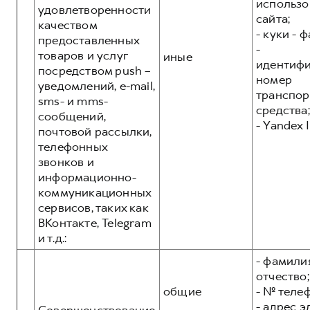
использо
удовлетворенности
сайта;
качеством
- куки - 
предоставленных
-
товаров и услуг
иные
идентиф
посредством push –
номер
уведомлений, e-mail,
транспор
sms- и mms-
средства;
сообщений,
- Yandex I
почтовой рассылки,
телефонных
звонков и
информационно-
коммуникационных
сервисов, таких как
ВКонтакте, Telegram
и т.д.:
- фамилия
отчество;
общие
- № теле
- адрес 