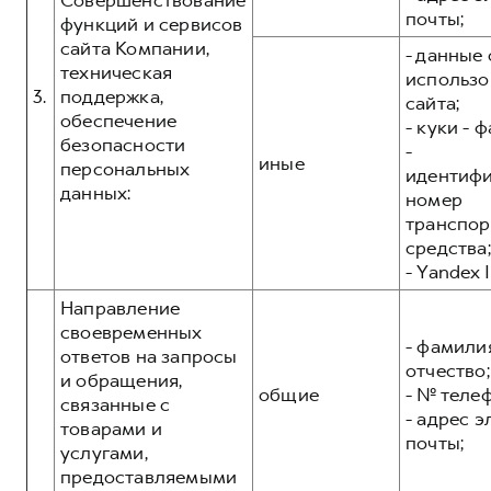
Совершенствование
почты;
функций и сервисов
сайта Компании,
- данные 
техническая
использо
3.
поддержка,
сайта;
обеспечение
- куки - 
безопасности
-
иные
персональных
идентиф
данных:
номер
транспор
средства;
- Yandex I
Направление
своевременных
- фамилия
ответов на запросы
отчество;
и обращения,
общие
- № теле
связанные с
- адрес 
товарами и
почты;
услугами,
предоставляемыми