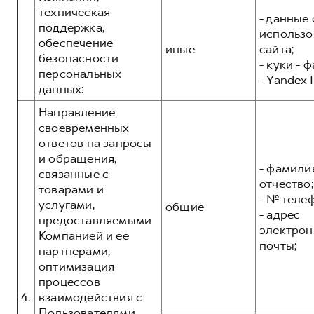
техническая
- данные 
поддержка,
использо
обеспечение
иные
сайта;
безопасности
- куки - 
персональных
- Yandex I
данных:
Направление
своевременных
ответов на запросы
и обращения,
- фамилия
связанные с
отчество;
товарами и
- № теле
услугами,
общие
- адрес
предоставляемыми
электрон
Компанией и ее
почты;
партнерами,
оптимизация
процессов
4.
взаимодействия с
Пользователями,