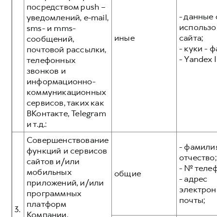
посредством push –
- данные 
уведомлений, e-mail,
использо
sms- и mms-
иные
сайта;
сообщений,
- куки - 
почтовой рассылки,
- Yandex I
телефонных
звонков и
информационно-
коммуникационных
сервисов, таких как
ВКонтакте, Telegram
и т.д.:
Совершенствование
- фамилия
функций и сервисов
отчество;
сайтов и/или
- № теле
мобильных
общие
- адрес
приложений, и/или
электрон
программных
почты;
платформ
3.
Компании,