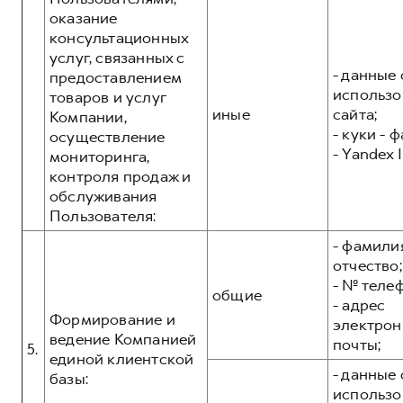
оказание
консультационных
услуг, связанных с
- данные 
предоставлением
использо
товаров и услуг
иные
сайта;
Компании,
- куки - 
осуществление
- Yandex I
мониторинга,
контроля продаж и
обслуживания
Пользователя:
- фамилия
отчество;
- № теле
общие
- адрес
Формирование и
электрон
ведение Компанией
почты;
5.
единой клиентской
- данные 
базы:
использо