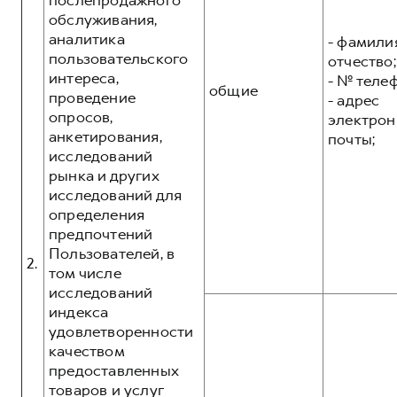
послепродажного
обслуживания,
аналитика
- фамилия
пользовательского
отчество;
интереса,
- № теле
общие
проведение
- адрес
опросов,
электрон
анкетирования,
почты;
исследований
рынка и других
исследований для
определения
предпочтений
Пользователей, в
2.
том числе
исследований
индекса
удовлетворенности
качеством
предоставленных
товаров и услуг