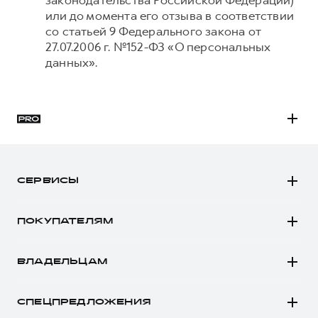
законодательства Российской Федерации)
или до момента его отзыва в соответствии
со статьей 9 Федерального закона от
27.07.2006 г. №152-ФЗ «О персональных
данных».
H3
H5
СЕРВИСЫ
H7
Автомобили в наличии
H9
ПОКУПАТЕЛЯМ
Заказать тест-драйв
Автомобили в наличии
Рассчитать кредит
ВЛАДЕЛЬЦАМ
Конфигуратор HAVAL
Записаться на сервис
Все о сервисе
Аксессуары HAVAL
СПЕЦПРЕДЛОЖЕНИЯ
Запись на сервис
Каталоги и прайс-листы