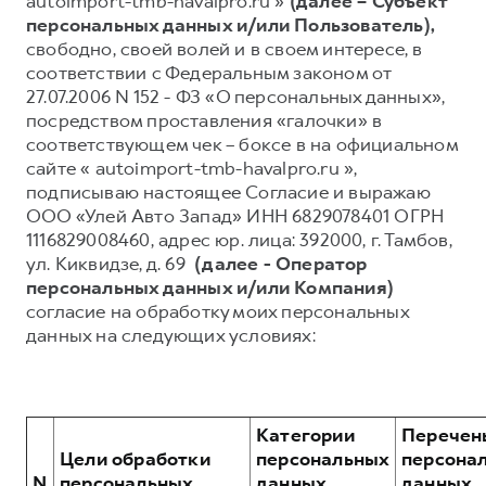
autoimport-tmb-havalpro.ru »
(далее – Субъект
персональных данных и/или Пользователь),
Тест-драйв
СЕРВИСНОЕ ОБСЛУЖИВАНИЕ
О дилере
свободно, своей волей и в своем интересе, в
Трейд-ин
Нулевое ТО
Наша команда
соответствии с Федеральным законом от
27.07.2006 N 152 - ФЗ «О персональных данных»,
H7
H9
Программа «Помощь на дороге»
Контакты
от 3 799 000 ₽
от 4 799 000 ₽
посредством проставления «галочки» в
КРЕДИТ И СТРАХОВАНИЕ
Регламенты технического обслуживания
соответствующем чек – боксе в на официальном
сайте « autoimport-tmb-havalpro.ru »,
Кредитный калькулятор
Электронный ПТС
подписываю настоящее Согласие и выражаю
Страхование
ООО «Улей Авто Запад» ИНН 6829078401 ОГРН
1116829008460, адрес юр. лица: 392000, г. Тамбов,
Кредит
ПОДДЕРЖКА
ул. Киквидзе, д. 69
(далее - Оператор
GWM Безопасность
персональных данных и/или Компания)
согласие на обработку моих персональных
КОРПОРАТИВНЫМ КЛИЕНТАМ
Гарантия HAVAL
данных на следующих условиях:
Для малого бизнеса
Мобильное приложение GWM
Корпоративным клиентам
Программа «HAVAL Защита+»
Крупным корпоративным клиентам
Руководства по эксплуатации
Категории
Перечен
Система управления автопарком
Подписки
Цели обработки
персональных
персона
N
персональных
данных,
данных,