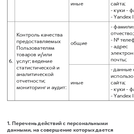
иные
сайта;
- куки - 
- Yandex I
- фамилия
отчество;
Контроль качества
- № теле
предоставляемых
общие
- адрес
Пользователям
электрон
товаров и/или
почты;
6.
услуг; ведение
статистической и
- данные 
аналитической
использо
отчетности;
иные
сайта;
мониторинг и аудит:
- куки - 
- Yandex I
1. Перечень действий с персональными
данными, на совершение которых дается