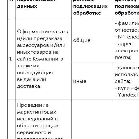
Сервис для корпоративных клиентов
данных
подлежащих
подлежа
HAVAL Лизинг
АКСЕССУАРЫ HAVAL
обработке
обработ
Автомобильные аксессуары
- фамилия
отчество;
АКСЕССУАРЫ HAVAL
Коллекция PRO
Оформление заказа
- № теле
и/или предзаказа
общие
Автомобильные аксессуары
Коллекция Базовая
- адрес
аксессуаров и/или
электрон
Коллекция PRO
Коллекция Детская
иных товаров на
почты;
1.
сайте Компании, а
Коллекция Базовая
также их
- данные 
Коллекция Детская
последующая
использо
выдача или
иные
сайта;
доставка:
- куки - 
- Yandex I
Проведение
маркетинговых
исследований в
области продаж,
сервисного и