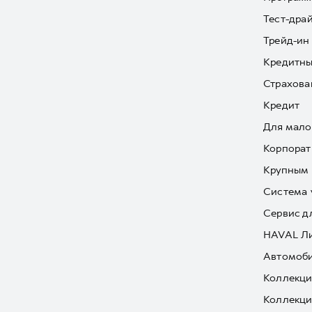
Тест-дра
Трейд-ин
Кредитны
Страхова
Кредит
Для мало
Корпорат
Крупным 
Система 
Сервис д
HAVAL Л
Автомоби
Коллекци
Коллекци