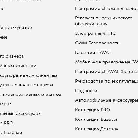
йв
Программа «Помощь на до
Регламенты технического
обслуживания
й калькулятор
Электронный ПТС
ние
GWM Безопасность
Гарантия HAVAL
го бизнеса
Мобильное приложение 
ивным клиентам
Программа «HAVAL Защита
корпоративным клиентам
Руководства по эксплуатац
управления автопарком
Подписки
ля корпоративных клиентов
Автомобильные аксессуары
изинг
Коллекция PRO
льные аксессуары
Коллекция Базовая
я PRO
Коллекция Детская
я Базовая