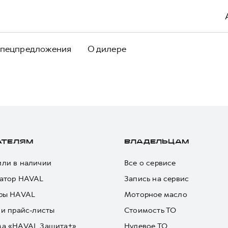
пецпредложения
О дилере
АТЕЛЯМ
ВЛАДЕЛЬЦАМ
ли в наличии
Все о сервисе
атор HAVAL
Запись на сервис
ры HAVAL
Моторное масло
 и прайс-листы
Стоимость ТО
ма «HAVAL Защита+»
Нулевое ТО