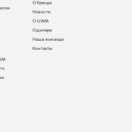
О бренде
роге»
Новости
О GWM
О дилере
Наша команда
Контакты
GWM
+»
ии