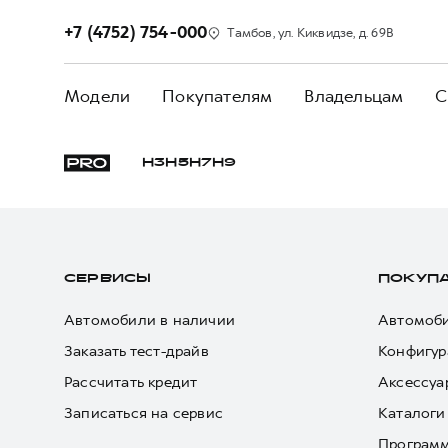
+7 (4752) 754-000
Тамбов, ул. Киквидзе, д. 69В
Модели
Покупателям
Владельцам
С
H3
H5
H7
H9
СЕРВИСЫ
ПОКУП
Автомобили в наличии
Автомоби
Заказать тест-драйв
Конфигур
Рассчитать кредит
Аксессуа
Записаться на сервис
Каталоги
Програм