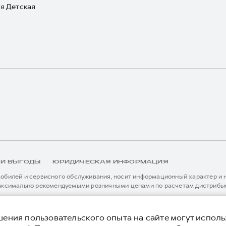
я Детская
 И ВЫГОДЫ
ЮРИДИЧЕСКАЯ ИНФОРМАЦИЯ
билей и сервисного обслуживания, носит информационный характер и не
аксимально рекомендуемыми розничными ценами по расчетам дистрибью
иальному дилеру ООО «Грейт Волл Мотор Рус» либо по телефону Горячей 
истема / устройство вызова экстренных оперативных служб (блок ЭРА-
я без предварительного уведомления.
ения пользовательского опыта на сайте могут исполь