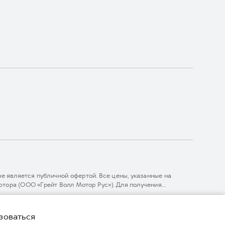
 является публичной офертой. Все цены, указанные на
тора (ООО «Грейт Волл Мотор Рус»). Для получения
линии 8 (800) 511-59-86, либо на сайте. Опубликованная на
ГЛОНАСС).
зоваться