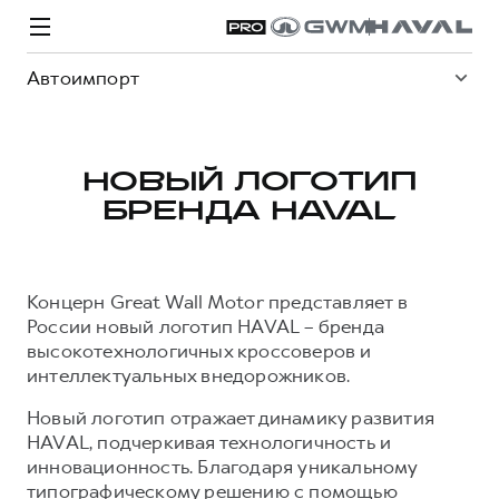
Автоимпорт
НОВЫЙ ЛОГОТИП
БРЕНДА HAVAL
Модели
Покупателям
Владельцам
Спецпредложения
О дилере
Концерн Great Wall Motor представляет в
ВЫБОР И ПОКУПКА
СЕРВИС
СПЕЦПРЕДЛОЖЕНИЯ
БРЕНД HAVAL
России новый логотип HAVAL – бренда
высокотехнологичных кроссоверов и
Автомобили в наличии
Все о сервисе
Покупателям
О бренде
интеллектуальных внедорожников.
Конфигуратор HAVAL
Запись на сервис
Владельцам
Новости
Новый логотип отражает динамику развития
H3
Аксессуары HAVAL
Моторное масло
О GWM
H5
HAVAL, подчеркивая технологичность и
от 2 499 000 ₽
от 4 049 000 ₽
Каталоги и прайс-листы
Стоимость ТО
инновационность. Благодаря уникальному
типографическому решению с помощью
Программа «HAVAL Защита+»
ИНФОРМАЦИЯ О ДИЛЕРЕ