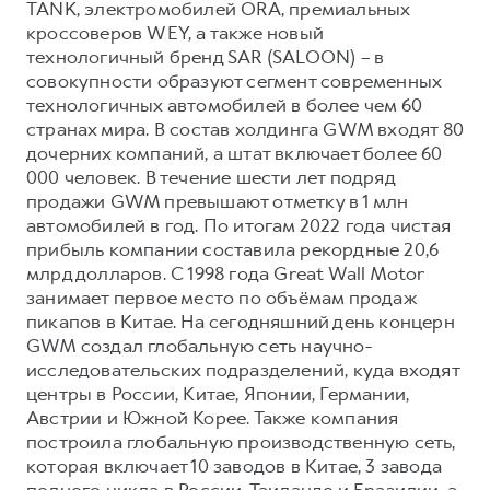
TANK, электромобилей ORA, премиальных
кроссоверов WEY, а также новый
технологичный бренд SAR (SALOON) – в
совокупности образуют сегмент современных
технологичных автомобилей в более чем 60
странах мира. В состав холдинга GWM входят 80
дочерних компаний, а штат включает более 60
000 человек. В течение шести лет подряд
продажи GWM превышают отметку в 1 млн
автомобилей в год. По итогам 2022 года чистая
прибыль компании составила рекордные 20,6
млрд долларов. С 1998 года Great Wall Motor
занимает первое место по объёмам продаж
пикапов в Китае. На сегодняшний день концерн
GWM создал глобальную сеть научно-
исследовательских подразделений, куда входят
центры в России, Китае, Японии, Германии,
Австрии и Южной Корее. Также компания
построила глобальную производственную сеть,
которая включает 10 заводов в Китае, 3 завода
полного цикла в России, Таиланде и Бразилии, а