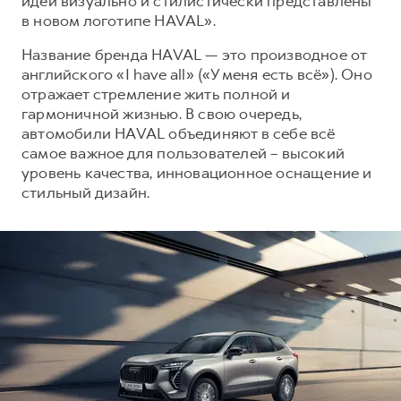
идеи визуально и стилистически представлены
Сервис для корпоративных клиентов
в новом логотипе HAVAL».
HAVAL Лизинг
АКСЕССУАРЫ HAVAL
Название бренда HAVAL — это производное от
Автомобильные аксессуары
английского «I have all» («У меня есть всё»). Оно
АКСЕССУАРЫ HAVAL
Коллекция PRO
отражает стремление жить полной и
гармоничной жизнью. В свою очередь,
Автомобильные аксессуары
Коллекция Базовая
автомобили HAVAL объединяют в себе всё
Коллекция PRO
Коллекция Детская
самое важное для пользователей – высокий
уровень качества, инновационное оснащение и
Коллекция Базовая
стильный дизайн.
Коллекция Детская