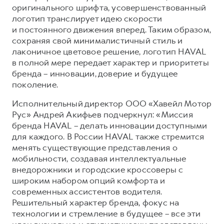
оригинального шрифта, усовершенствованный
Тест-драйв
СЕРВИСНОЕ ОБСЛУЖИВАНИЕ
О дилере
логотип транслирует идею скорости
и постоянного движения вперед. Таким образом,
Трейд-ин
Нулевое ТО
Наша команда
сохраняя свой минималистичный стиль и
H7
H9
Программа «Помощь на дороге»
Контакты
лаконичное цветовое решение, логотип HAVAL
от 3 799 000 ₽
от 4 799 000 ₽
в полной мере передает характер и приоритеты
КРЕДИТ И СТРАХОВАНИЕ
Регламенты технического обслуживания
бренда – инновации, доверие и будущее
Кредитный калькулятор
Электронный ПТС
поколение.
Страхование
Исполнительный директор ООО «Хавейл Мотор
Кредит
ПОДДЕРЖКА
Рус» Андрей Акифьев подчеркнул: «Миссия
бренда HAVAL – делать инновации доступными
GWM Безопасность
для каждого. В России HAVAL также стремится
КОРПОРАТИВНЫМ КЛИЕНТАМ
Гарантия HAVAL
менять существующие представления о
мобильности, создавая интеллектуальные
Для малого бизнеса
Мобильное приложение GWM
внедорожники и городские кроссоверы с
Корпоративным клиентам
Программа «HAVAL Защита+»
широким набором опций комфорта и
современных ассистентов водителя.
Крупным корпоративным клиентам
Руководства по эксплуатации
Решительный характер бренда, фокус на
Система управления автопарком
Подписки
технологии и стремление в будущее – все эти