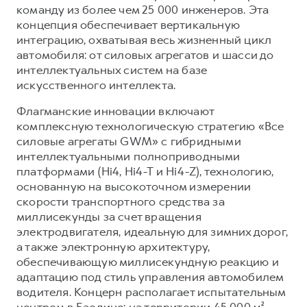
команду из более чем 25 000 инженеров. Эта
концепция обеспечивает вертикальную
интеграцию, охватывая весь жизненный цикл
автомобиля: от силовых агрегатов и шасси до
интеллектуальных систем на базе
искусственного интеллекта.
Флагманские инновации включают
комплексную технологическую стратегию «Все
силовые агрегаты GWM» с гибридными
интеллектуальными полноприводными
платформами (Hi4, Hi4-T и Hi4-Z), технологию,
основанную на высокоточном измерении
скорости транспортного средства за
миллисекунды за счет вращения
электродвигателя, идеальную для зимних дорог,
а также электронную архитектуру,
обеспечивающую миллисекундную реакцию и
адаптацию под стиль управления автомобилем
водителя. Концерн располагает испытательным
центром в Баодине: на территории 45 000 м²