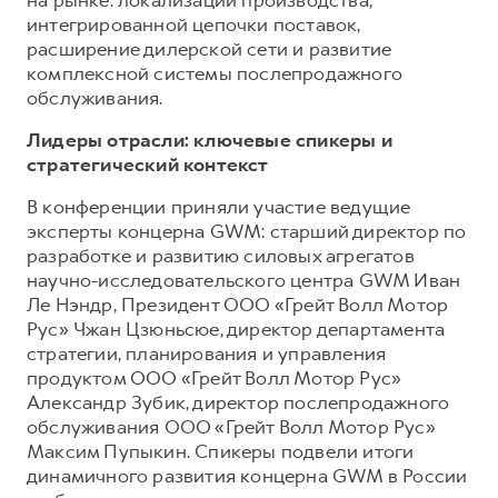
Сервис для корпоративных клиентов
интегрированной цепочки поставок,
HAVAL Лизинг
АКСЕССУАРЫ HAVAL
расширение дилерской сети и развитие
комплексной системы послепродажного
Автомобильные аксессуары
обслуживания.
АКСЕССУАРЫ HAVAL
Коллекция PRO
Лидеры отрасли: ключевые спикеры и
Автомобильные аксессуары
Коллекция Базовая
стратегический контекст
Коллекция PRO
Коллекция Детская
В конференции приняли участие ведущие
Коллекция Базовая
эксперты концерна GWM: старший директор по
Коллекция Детская
разработке и развитию силовых агрегатов
научно-исследовательского центра GWM Иван
Ле Нэндр, Президент ООО «Грейт Волл Мотор
Рус» Чжан Цзюньсюе, директор департамента
стратегии, планирования и управления
продуктом ООО «Грейт Волл Мотор Рус»
Александр Зубик, директор послепродажного
обслуживания ООО «Грейт Волл Мотор Рус»
Максим Пупыкин. Спикеры подвели итоги
динамичного развития концерна GWM в России