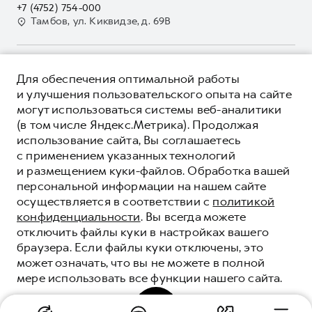
Наша команда
+7 (4752) 754-000
GWM Безопасность
Для малого бизнеса
Тамбов, ул. Киквидзе, д. 69В
Контакты
Гарантия HAVAL
Корпоративным клиентам
Мобильное приложение GWM
Крупным корпоративным клиентам
О ПРОДУКТЕ
Программа «HAVAL Защита+»
Для обеспечения оптимальной работы
Система управления автопарком
КРЕДИТНЫЕ ПРОГРАММЫ
и улучшения пользовательского опыта на сайте
Руководства по эксплуатации
Сервис для корпоративных клиентов
могут использоваться системы веб-аналитики
ЦЕНЫ И ВЫГОДЫ
Подписки
(в том числе Яндекс.Метрика). Продолжая
HAVAL Лизинг
ЮРИДИЧЕСКАЯ ИНФОРМАЦИЯ
использование сайта, Вы соглашаетесь
Автомобильные аксессуары
Автомобильные аксессуары
Вся представленная на сайте информация, касающаяся
с применением указанных технологий
Коллекция PRO
автомобилей и сервисного обслуживания, носит
Коллекция PRO
и размещением куки-файлов. Обработка вашей
информационный характер и не является публичной офертой.
****На некоторых автомобилях HAVAL может отсутствовать
персональной информации на нашем сайте
Коллекция Базовая
Показать все
Коллекция Базовая
Все цены, указанные на данном сайте, носят информационный
система / устройство вызова экстренных оперативных служб
осуществляется в соответствии с
политикой
характер и являются максимально рекомендуемыми
Коллекция Детская
(блок ЭРА-ГЛОНАСС).
Коллекция Детская
розничными ценами по расчетам дистрибьютора (ООО «Грейт
конфиденциальности
. Вы всегда можете
Волл Мотор Рус»). Для получения подробной информации
© 2026 ООО «Грейт Волл Мотор Рус»
отключить файлы куки в настройках вашего
просьба обращаться к ближайшему официальному дилеру ООО
браузера. Если файлы куки отключены, это
© 2026 ООО «Улей Авто Запад»
«Грейт Волл Мотор Рус» либо по телефону Горячей линии 8 (800)
может означать, что вы не можете в полной
Политика конфиденциальности
511-59-86, либо на сайте. Опубликованная на данном сайте
мере использовать все функции нашего сайта.
информация может быть изменена в любое время без
Юридическая информация
предварительного уведомления.