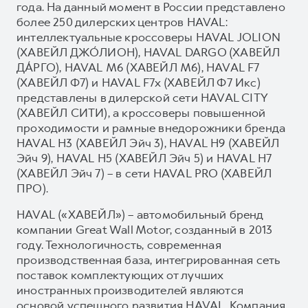
года. На данный момент в России представлено
более 250 дилерских центров HAVAL:
интеллектуальные кроссоверы HAVAL JOLION
(ХАВЕЙЛ ДЖО́ЛИОН), HAVAL DARGO (ХАВЕЙЛ
ДА́РГО), HAVAL М6 (ХАВЕЙЛ M6), HAVAL F7
(ХАВЕЙЛ Ф7) и HAVAL F7x (ХАВЕЙЛ Ф7 Икс)
представлены в дилерской сети HAVAL CITY
(ХАВЕЙЛ СИТИ), а кроссоверы повышенной
проходимости и рамные внедорожники бренда
HAVAL H3 (ХАВЕЙЛ Эйч 3), HAVAL H9 (ХАВЕЙЛ
Эйч 9), HAVAL H5 (ХАВЕЙЛ Эйч 5) и HAVAL H7
(ХАВЕЙЛ Эйч 7) – в сети HAVAL PRO (ХАВЕЙЛ
ПРО).
HAVAL («ХАВЕЙЛ») – автомобильный бренд
компании Great Wall Motor, созданный в 2013
году. Технологичность, современная
производственная база, интегрированная сеть
поставок комплектующих от лучших
иностранных производителей являются
основой успешного развития HAVAL. Компания