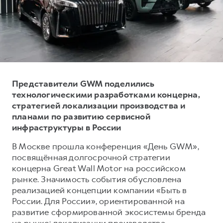
Тест-драйв
СЕРВИСНОЕ ОБСЛУЖИВАНИЕ
О дилере
Трейд-ин
Нулевое ТО
Наша команда
H7
H9
Программа «Помощь на дороге»
Контакты
от 3 799 000 ₽
от 4 799 000 ₽
КРЕДИТ И СТРАХОВАНИЕ
Регламенты технического обслуживания
Кредитный калькулятор
Электронный ПТС
Представители GWM поделились
технологическими разработками концерна,
Страхование
стратегией локализации производства и
Кредит
ПОДДЕРЖКА
планами по развитию сервисной
инфраструктуры в России
GWM Безопасность
КОРПОРАТИВНЫМ КЛИЕНТАМ
Гарантия HAVAL
В Москве прошла конференция «День GWM»,
посвящённая долгосрочной стратегии
Для малого бизнеса
Мобильное приложение GWM
концерна Great Wall Motor на российском
Корпоративным клиентам
Программа «HAVAL Защита+»
рынке. Значимость события обусловлена
реализацией концепции компании «Быть в
Крупным корпоративным клиентам
Руководства по эксплуатации
России. Для России», ориентированной на
Система управления автопарком
Подписки
развитие сформированной экосистемы бренда
на рынке: локализации производства,