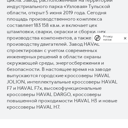
индустриального парка «Узловая» Тульской
области, открыт 5 июня 2019 года. Сегодня
площадь производственного комплекса
составляет 183 158 кв.м. и включает цех
штамповки, сварки, окраски и сборки, цех
производства компонентов, а также завод по
Privacy
notice
производству двигателей. Завод HAVAL
спроектирован с учетом современных
инженерных решений в области охраны
окружающей среды, энергосбережения и
безопасности. В настоящее время на заводе
выпускаются городские кроссоверы HAVAL
JOLION, интеллектуальные кроссоверы HAVAL
F7 и HAVAL F7x, высокофункциональные
кроссоверы HAVAL DARGO, кроссоверы
повышенной проходимости HAVAL H3 и новые
кроссоверы HAVAL H7.